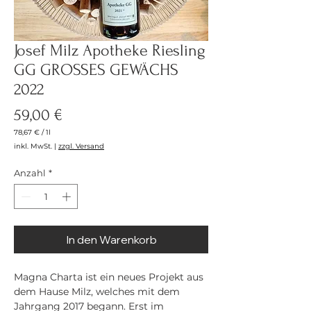
Josef Milz Apotheke Riesling
GG GROSSES GEWÄCHS
2022
Preis
59,00 €
78,67 €
/
1l
78,67 €
inkl. MwSt.
|
zzgl. Versand
pro
1
Liter
Anzahl
*
In den Warenkorb
Magna Charta ist ein neues Projekt aus
dem Hause Milz, welches mit dem
Jahrgang 2017 begann. Erst im