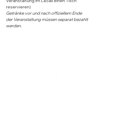
Veranstaltung im LaSall einen Tisch 
reservieren)
Getränke vor und nach offiziellem Ende 
der Veranstaltung müssen separat bezahlt 
werden.
ÖFFNUNGSZEITEN
Mittwoch - Samstag
17.30 - 23.00
Uhr
Sonntag