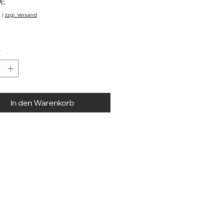
Preis
 €
.
|
zzgl. Versand
*
In den Warenkorb