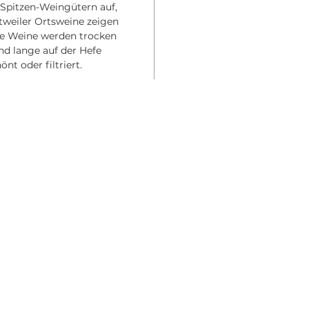
r Spitzen-Weingütern auf,
tweiler Ortsweine zeigen
lle Weine werden trocken
d lange auf der Hefe
nt oder filtriert.
ÖFFNUNGSZEITEN
K
LaS
Mittwoch - Samstag
Re
17.30 - 23.00 Uhr
Sal
Sonntag
30
12.00 - 21.00 Uhr
05
Montag + Dienstag
hel
Ruhetage