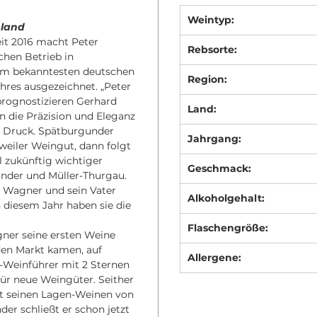
Weintyp:
hland
eit 2016 macht Peter
Rebsorte:
chen Betrieb in
 im bekanntesten deutschen
Region:
ahres ausgezeichnet. „Peter
prognostizieren Gerhard
Land:
n die Präzision und Eleganz
n Druck. Spätburgunder
Jahrgang:
tweiler Weingut, dann folgt
 zukünftig wichtiger
Geschmack:
nder und Müller-Thurgau.
 Wagner und sein Vater
Alkoholgehalt:
 diesem Jahr haben sie die
Flaschengröße:
ner seine ersten Weine
 den Markt kamen, auf
Allergene:
-Weinführer mit 2 Sternen
ür neue Weingüter. Seither
mit seinen Lagen-Weinen von
r schließt er schon jetzt