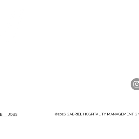
ÖFFNUNGSZEITEN
K
LaS
Mittwoch - Samstag
Re
17.30 - 23.00 Uhr
Sal
Sonntag
30
12.00 - 21.00 Uhr
05
Montag + Dienstag
hel
Ruhetage
©2026 GABRIEL HOSPITALITY MANAGEMENT G
GB JOBS