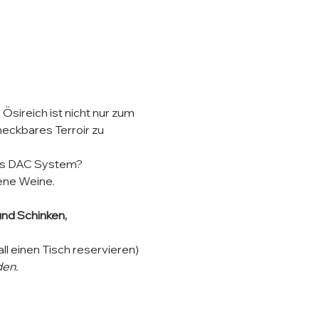
ireich ist nicht nur zum 
meckbares Terroir zu 
das DAC System?
ene Weine. 
nd Schinken, 
l einen Tisch reservieren)
den.