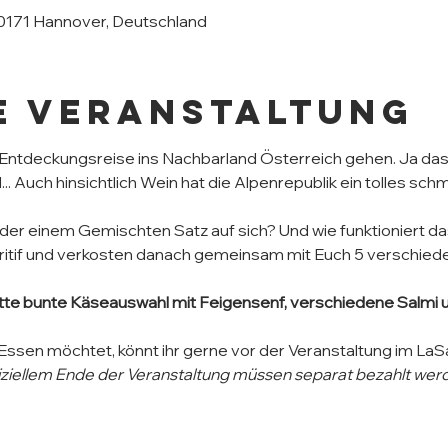
30171 Hannover, Deutschland
e Veranstaltung
ntdeckungsreise ins Nachbarland Österreich gehen. Ja das Ös
.. Auch hinsichtlich Wein hat die Alpenrepublik ein tolles sch
der einem Gemischten Satz auf sich? Und wie funktioniert 
ritif und verkosten danach gemeinsam mit Euch 5 verschied
mitte bunte Käseauswahl mit Feigensenf, verschiedene Salmi u
ssen möchtet, könnt ihr gerne vor der Veranstaltung im LaSal
iziellem Ende der Veranstaltung müssen separat bezahlt wer