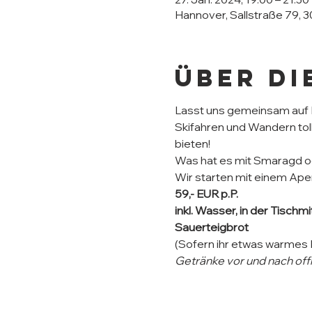
Hannover, Sallstraße 79, 
Über di
Lasst uns gemeinsam auf E
Skifahren und Wandern toll.
bieten!
Was hat es mit Smaragd o
Wir starten mit einem Ape
59,- EUR p.P.​
inkl. Wasser, in der Tisch
Sauerteigbrot
(Sofern ihr etwas warmes E
Getränke vor und nach off