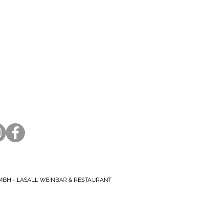
ONTAKT
all Weinbar &
staurant
lstrasse 79
171 Hannover
11 816 663
lo@lasall-hannover.de
MBH - LASALL WEINBAR & RESTAURANT