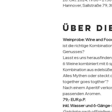
Hannover, Sallstraße 79, 
Über di
Weinprobe: Wine and Food
ist die richtige Kombinati
Genusses?
Lasst es uns herausfinden.
6 Weine kombiniert mit 6 
Kombination aus edelsüßem
Alles Mythen oder steckt 
together goes togther"?
Nach einem Aperitif verko
passenden Aromen.
79,- EUR p.P.​
inkl. Wasser und 6-Gänge
Getränke nach offiziellem