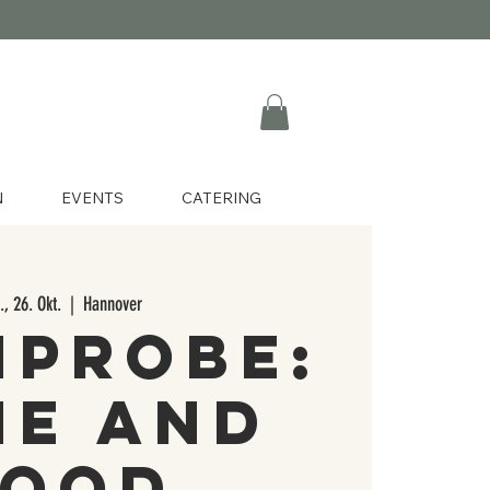
N
EVENTS
CATERING
., 26. Okt.
  |  
Hannover
nprobe:
ne and
Food