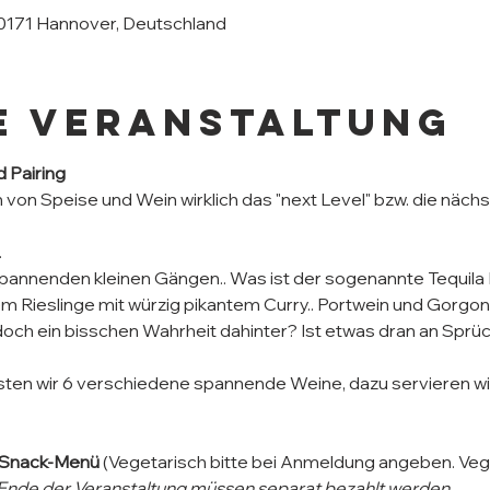
30171 Hannover, Deutschland
e Veranstaltung
 Pairing
on von Speise und Wein wirklich das "next Level" bzw. die näc
 
spannenden kleinen Gängen.. Was ist der sogenannte Tequila 
 Rieslinge mit würzig pikantem Curry.. Portwein und Gorgon
doch ein bisschen Wahrheit dahinter? Ist etwas dran an Sprü
sten wir 6 verschiedene spannende Weine, dazu servieren wi
-Snack-Menü 
(Vegetarisch bitte bei Anmeldung angeben. Veg
 Ende der Veranstaltung müssen separat bezahlt werden.