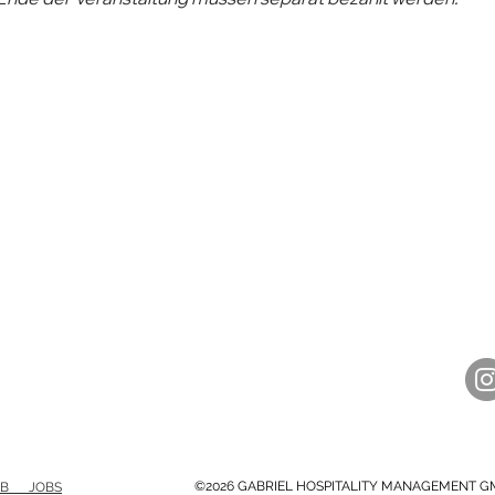
ÖFFNUNGSZEITEN
K
LaS
Mittwoch - Samstag
Re
17.30 - 23.00 Uhr
Sal
Sonntag
30
12.00 - 21.00 Uhr
05
Montag + Dienstag
hel
Ruhetage
©2026 GABRIEL HOSPITALITY MANAGEMENT G
GB JOBS