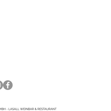
ONTAKT
all Weinbar &
staurant
lstrasse 79
171 Hannover
11 816 663
lo@lasall-hannover.de
MBH - LASALL WEINBAR & RESTAURANT