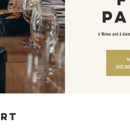
Pa
6 Weine und 6 klein
A
Jetzt an
Ort