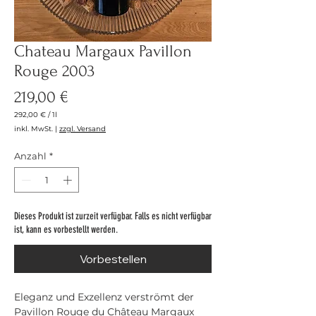
Chateau Margaux Pavillon
Rouge 2003
Preis
219,00 €
292,00 €
/
1l
292,00 €
inkl. MwSt.
|
zzgl. Versand
pro
1
Liter
Anzahl
*
Dieses Produkt ist zurzeit verfügbar. Falls es nicht verfügbar
ist, kann es vorbestellt werden.
Vorbestellen
Eleganz und Exzellenz verströmt der
Pavillon Rouge du Château Margaux