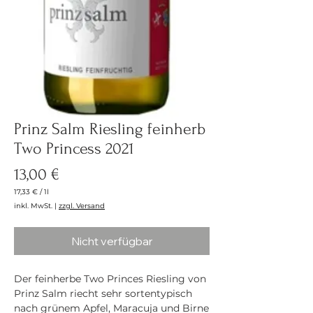
Prinz Salm Riesling feinherb
Two Princess 2021
Preis
13,00 €
17,33 €
/
1l
17,33 €
inkl. MwSt.
|
zzgl. Versand
pro
1
Liter
Nicht verfügbar
Der feinherbe Two Princes Riesling von
Prinz Salm riecht sehr sortentypisch
nach grünem Apfel, Maracuja und Birne