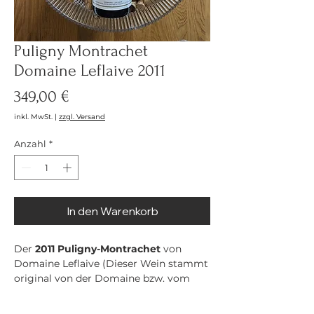
Puligny Montrachet
Domaine Leflaive 2011
Preis
349,00 €
inkl. MwSt.
|
zzgl. Versand
Anzahl
*
In den Warenkorb
Der
2011 Puligny-Montrachet
von
Domaine Leflaive (Dieser Wein stammt
original von der Domaine bzw. vom
Importeur und von
nicht
Associés!) ist
ein wunderschöner Vertreter des