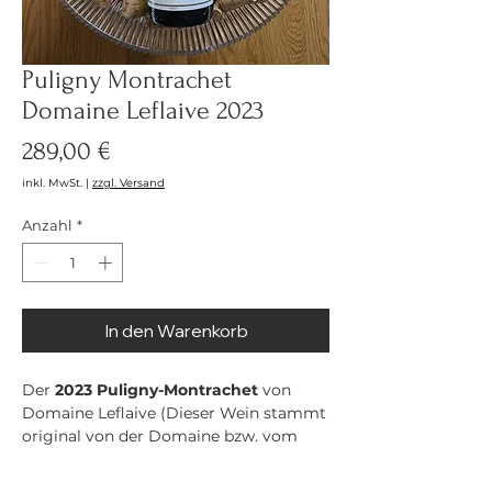
Puligny Montrachet
Domaine Leflaive 2023
Preis
289,00 €
inkl. MwSt.
|
zzgl. Versand
Anzahl
*
In den Warenkorb
Der
2023 Puligny-Montrachet
von
Domaine Leflaive (Dieser Wein stammt
original von der Domaine bzw. vom
Importeur und von
nicht
Associés!) ist
ein wunderschöner Vertreter des